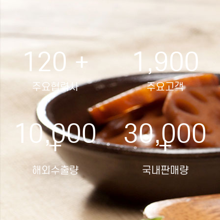
120
+
1,900
주요협력사
주요고객
10,000
30,000
+
+
해외수출량
국내판매량