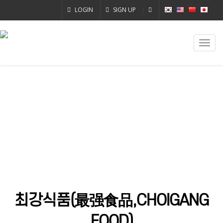
LOGIN
SIGN UP
Toggl
navig
최강식품(最强食品,CHOIGANG
FOOD)